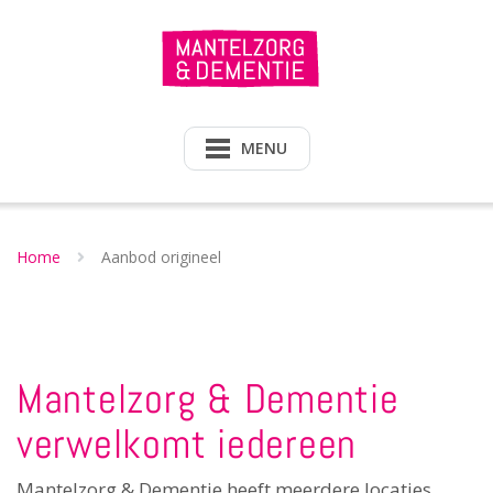
Doorgaan
naar
inhoud
MENU
Home
Aanbod origineel
Mantelzorg & Dementie
verwelkomt iedereen
Mantelzorg & Dementie heeft meerdere locaties,