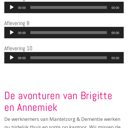
Audiospeler
00:00
00:00
Aflevering 8
Audiospeler
00:00
00:00
Aflevering 10
Audiospeler
00:00
00:00
De avonturen van Brigitte
en Annemiek
De werknemers van Mantelzorg & Dementie werken
nu tijdelijk thuis en soms op kantoor. Wij missen de