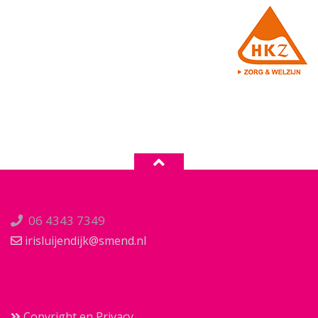
06 4343 7349
irisluijendijk@smend.nl
Copyright en Privacy