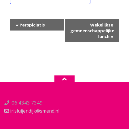
Evenement
«
Perspiciatis
Wekelijkse
Navigatie
gemeenschappelijke
lunch
»
06 4343 7349
irisluijendijk@smend.nl