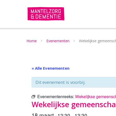
Doorgaan
naar
inhoud
Home
Evenementen
Wekelijkse gemeensch
« Alle Evenementen
Dit evenement is voorbij.
Evenementenreeks:
Wekelijkse gemeensch
Wekelijkse gemeenschap
18 maart
12:30
13:30
:
–