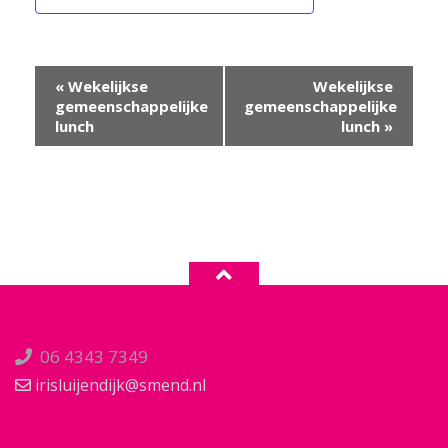
Evenement
«
Wekelijkse
Wekelijkse
Navigatie
gemeenschappelijke
gemeenschappelijke
lunch
lunch
»
06 4343 7349
irisluijendijk@smend.nl