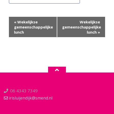
Evenement
«
Wekelijkse
Wekelijkse
Navigatie
gemeenschappelijke
gemeenschappelijke
lunch
lunch
»
06 4343 7349
irisluijendijk@smend.nl