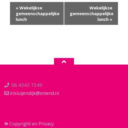
Evenement
«
Wekelijkse
Wekelijkse
Navigatie
gemeenschappelijke
gemeenschappelijke
lunch
lunch
»
06 4343 7349
irisluijendijk@smend.nl
Copyright en Privacy