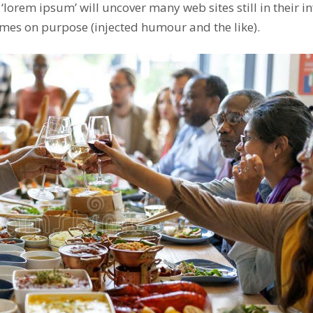
 ‘lorem ipsum’ will uncover many web sites still in their 
mes on purpose (injected humour and the like).