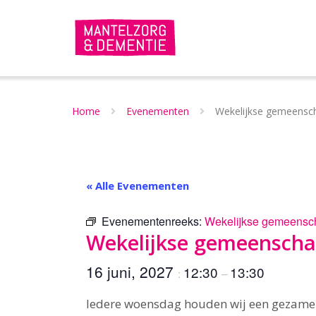
Doorgaan
naar
inhoud
Home
Evenementen
Wekelijkse gemeensch
« Alle Evenementen
Evenementenreeks:
Wekelijkse gemeensch
Wekelijkse gemeenschap
16 juni, 2027
12:30
13:30
:
–
Iedere woensdag houden wij een gezamen