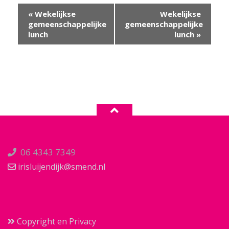
Evenement
«
Wekelijkse
Wekelijkse
Navigatie
gemeenschappelijke
gemeenschappelijke
lunch
lunch
»
06 4343 7349
irisluijendijk@smend.nl
Copyright en Privacy