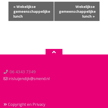
Evenement
«
Wekelijkse
Wekelijkse
Navigatie
gemeenschappelijke
gemeenschappelijke
lunch
lunch
»
06 4343 7349
irisluijendijk@smend.nl
Copyright en Privacy