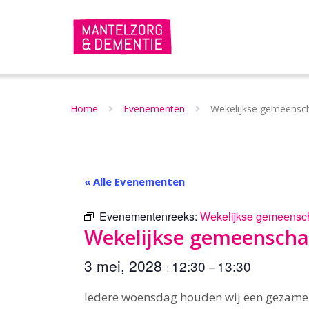
Doorgaan
naar
inhoud
Home
Evenementen
Wekelijkse gemeensch
« Alle Evenementen
Evenementenreeks:
Wekelijkse gemeensch
Wekelijkse gemeenschap
3 mei, 2028
12:30
13:30
:
–
Iedere woensdag houden wij een gezamen