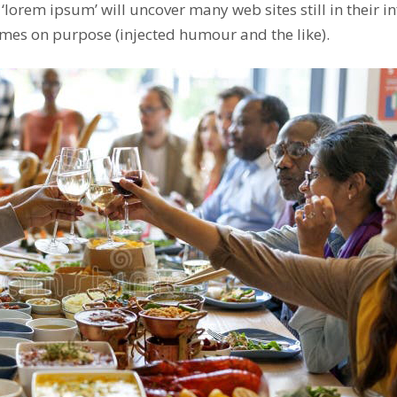
 ‘lorem ipsum’ will uncover many web sites still in their 
mes on purpose (injected humour and the like).