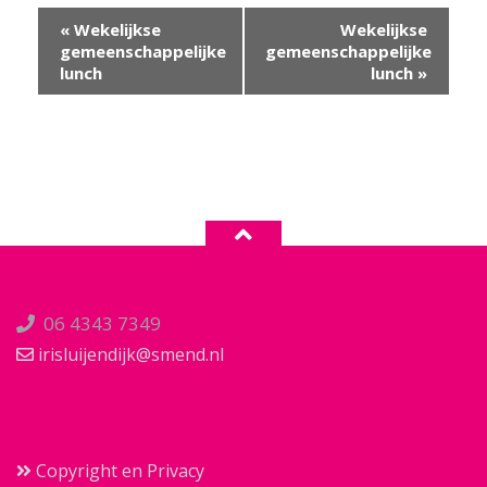
Evenement
«
Wekelijkse
Wekelijkse
Navigatie
gemeenschappelijke
gemeenschappelijke
lunch
lunch
»
06 4343 7349
irisluijendijk@smend.nl
Copyright en Privacy