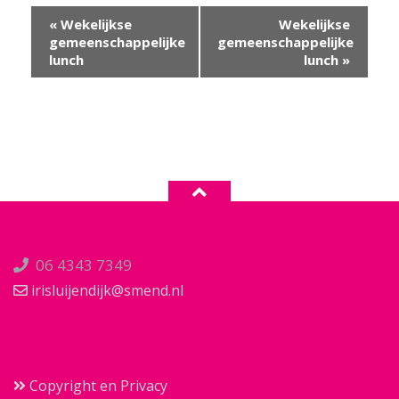
Evenement
«
Wekelijkse
Wekelijkse
Navigatie
gemeenschappelijke
gemeenschappelijke
lunch
lunch
»
06 4343 7349
irisluijendijk@smend.nl
Copyright en Privacy