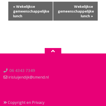
Evenement
«
Wekelijkse
Wekelijkse
Navigatie
gemeenschappelijke
gemeenschappelijke
lunch
lunch
»
06 4343 7349
irisluijendijk@smend.nl
Copyright en Privacy