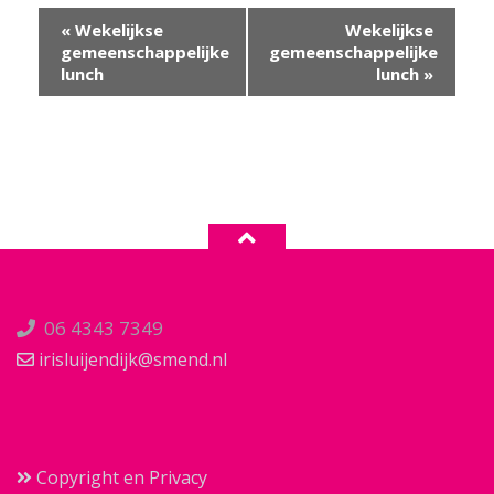
Evenement
«
Wekelijkse
Wekelijkse
Navigatie
gemeenschappelijke
gemeenschappelijke
lunch
lunch
»
06 4343 7349
irisluijendijk@smend.nl
Copyright en Privacy