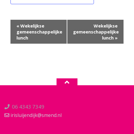
Evenement
«
Wekelijkse
Wekelijkse
Navigatie
gemeenschappelijke
gemeenschappelijke
lunch
lunch
»
06 4343 7349
irisluijendijk@smend.nl