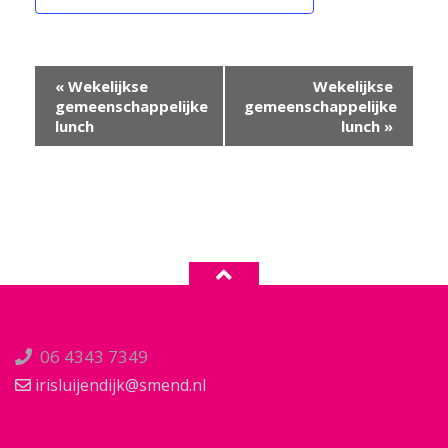
Evenement
«
Wekelijkse
Wekelijkse
Navigatie
gemeenschappelijke
gemeenschappelijke
lunch
lunch
»
06 4343 7349
irisluijendijk@smend.nl