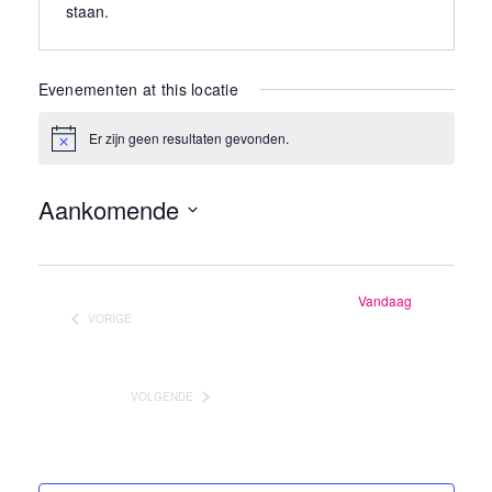
staan.
Evenementen at this locatie
Er zijn geen resultaten gevonden.
Bericht
Aankomende
Selecteer
een
Vandaag
datum.
VORIGE
EVENEMENTEN
VOLGENDE
EVENEMENTEN