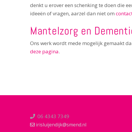
denkt u erover een schenking te doen die ee
ideeën of vragen, aarzel dan niet om
contac
Mantelzorg en Dementi
Ons werk wordt mede mogelijk gemaakt dankzi
deze pagina
.
06 4343 7349
irisluijendijk@smend.nl