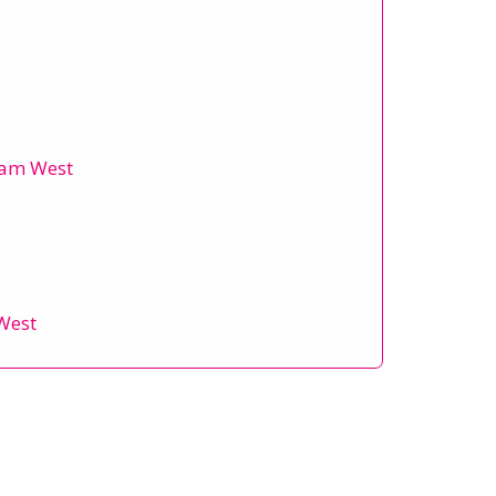
dam West
West